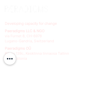
Developing capacity for change
Paeradigms LLC & NGO
via Furnet 8, CH-6978
Lugano-Gandria, Switzerland
Paeradigms OÜ
Pärnu 139c, Kesklinna linnaosa Tallinn
11317, Estonia
info@paeradigms.org