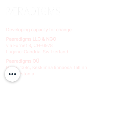
Developing capacity for change
Paeradigms LLC & NGO
via Furnet 8, CH-6978
Lugano-Gandria, Switzerland
Paeradigms OÜ
Pärnu 139c, Kesklinna linnaosa Tallinn
11317, Estonia
info@paeradigms.org