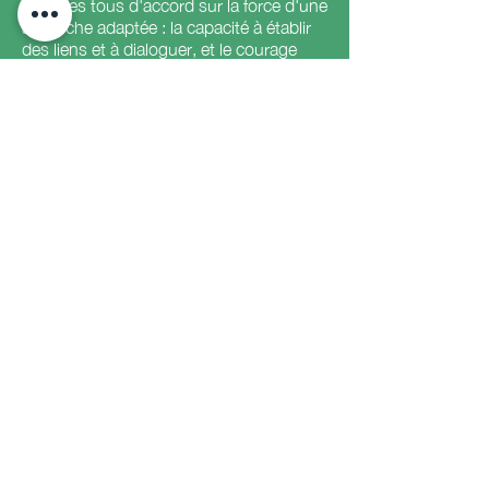
sommes tous d'accord sur la force d'une
approche adaptée : la capacité à établir
des liens et à dialoguer, et le courage
d'écouter ouvertement les opinions et
les préoccupations. Nous sommes
convaincus que c'est là l'essence même
d'une contribution significative au
développement des capacités, de
l'intérieur.
NOM
Le mot « paradigme » vient du grec