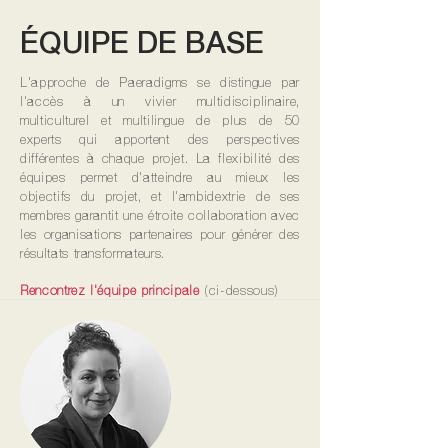
ÉQUIPE DE BASE
L'approche de Paeradigms se distingue par
l'accès à un vivier multidisciplinaire,
multiculturel et multilingue de plus de 50
experts qui apportent des perspectives
différentes à chaque projet. La flexibilité des
équipes permet d'atteindre au mieux les
objectifs du projet, et l'ambidextrie de ses
membres garantit une étroite collaboration avec
les organisations partenaires pour générer des
résultats transformateurs.
Rencontrez l'équipe principale
(ci-dessous)