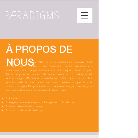
À PROPOS DE
NOUS
Paeradigms est une ONG et une entreprise sociale dont
l'objectif est d'obtenir des résultats transformateurs qui
conduisent au changement social et à un impact économique.
Nous croyons au pouvoir de la connexion et du dialogue, et
au courage d'écouter ouvertement les opinions et les
préoccupations, car nous sommes convaincus que la co-
création inspire l'appropriation et l'apprentissage. Paeradigms
se concentre sur quatre axes thématiques :
Éducation
Énergies renouvelables et changement climatique
Genre, diversité et inclusion
Communication et plaidoyer