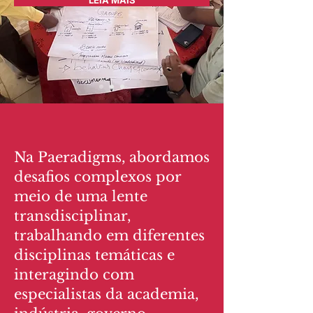
LEIA MAIS
Na Paeradigms, abordamos
desafios complexos por
meio de uma lente
transdisciplinar,
trabalhando em diferentes
disciplinas temáticas e
interagindo com
especialistas da academia,